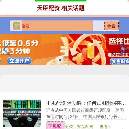
天臣配资 相关话题
搜索
正规配资 潘功胜：任何试图削弱甚至颠覆现有国际金融架构和治理体系的行为都将是破坏性的
记者从中国人民银行获悉正规配资，美国
东部时间4月24日，中国人民银行行长潘
功胜在出席国际货币基金组织和世界银行
正规配
分类：实盘配资
查看：
春季例会系列会议时表示，二战后建立的