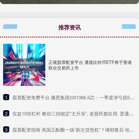
推荐资讯
正规股票配资平台 潘渡比特币ETF将于香港
联合交易所上市
1
​股票配资免费平台 播恩集团(001366.SZ)：一季度净亏损511.73万元
2
​实盘10倍杠杆 教你三招锁定“主升浪”, 老股民都在用, 普通人却还不知道!
3
​股票配资指南 美国正酝酿一场“新次贷危机”？继耶鲁后 哈佛据称也要抛售私募资产