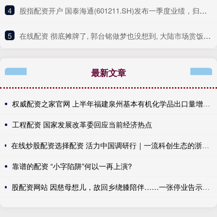
4
​股指配资开户 国泰海通(601211.SH)发布一季度业绩，归母净利润122.42亿元，同比增长391.78%
5
​在线配资 彻底摊牌了, 郭台铭做梦也没想到, 大陆市场赏饭吃的时代结束了
最新文章
权威配资之家官网 上半年福建泉州基本有机化学品出口量增长近两成
工程配资 国家发展改革委回应当前经济热点
在线炒股配资选择配资 活力中国调研行｜一流科创生态的浙江解法，校地融合让“最强大脑”扎根产业沃土
靠谱的配资 “小字陷阱”何以一再上演?
股配资网站 因慈母想儿，故回乡绕膝陪伴……一张停业告示，为什么火?