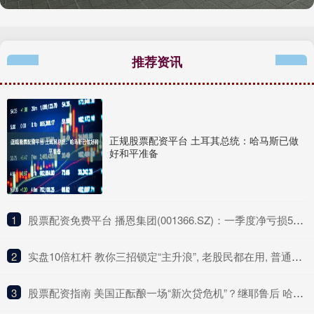
推荐资讯
正规股票配资平台 土耳其总统：哈马斯已做
好和平准备
1
​股票配资免费平台 播恩集团(001366.SZ)：一季度净亏损511.73万元
2
​实盘10倍杠杆 教你三招锁定“主升浪”, 老股民都在用, 普通人却还不知道!
3
​股票配资指南 美国正酝酿一场“新次贷危机”？继耶鲁后 哈佛据称也要抛售私募资产