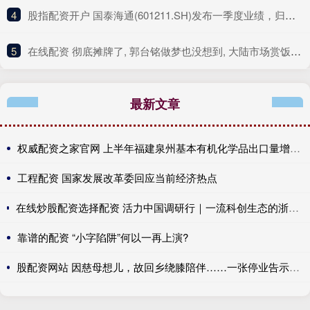
4
​股指配资开户 国泰海通(601211.SH)发布一季度业绩，归母净利润122.42亿元，同比增长391.78%
5
​在线配资 彻底摊牌了, 郭台铭做梦也没想到, 大陆市场赏饭吃的时代结束了
最新文章
权威配资之家官网 上半年福建泉州基本有机化学品出口量增长近两成
工程配资 国家发展改革委回应当前经济热点
在线炒股配资选择配资 活力中国调研行｜一流科创生态的浙江解法，校地融合让“最强大脑”扎根产业沃土
靠谱的配资 “小字陷阱”何以一再上演?
股配资网站 因慈母想儿，故回乡绕膝陪伴……一张停业告示，为什么火?