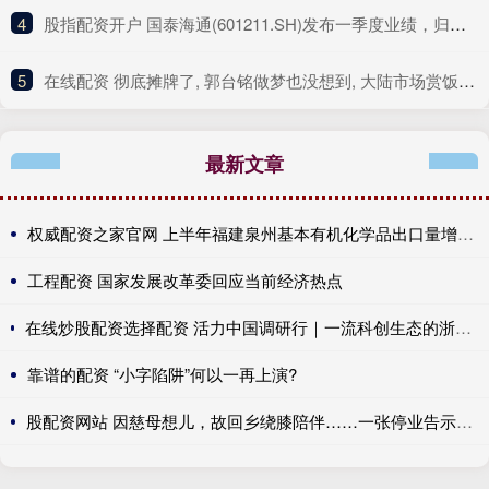
4
​股指配资开户 国泰海通(601211.SH)发布一季度业绩，归母净利润122.42亿元，同比增长391.78%
5
​在线配资 彻底摊牌了, 郭台铭做梦也没想到, 大陆市场赏饭吃的时代结束了
最新文章
权威配资之家官网 上半年福建泉州基本有机化学品出口量增长近两成
工程配资 国家发展改革委回应当前经济热点
在线炒股配资选择配资 活力中国调研行｜一流科创生态的浙江解法，校地融合让“最强大脑”扎根产业沃土
靠谱的配资 “小字陷阱”何以一再上演?
股配资网站 因慈母想儿，故回乡绕膝陪伴……一张停业告示，为什么火?