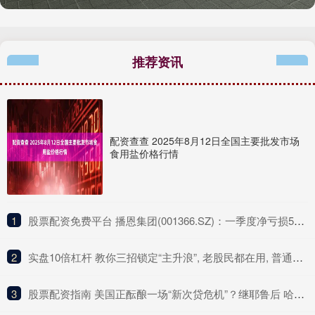
推荐资讯
配资查查 2025年8月12日全国主要批发市场
食用盐价格行情
1
​股票配资免费平台 播恩集团(001366.SZ)：一季度净亏损511.73万元
2
​实盘10倍杠杆 教你三招锁定“主升浪”, 老股民都在用, 普通人却还不知道!
3
​股票配资指南 美国正酝酿一场“新次贷危机”？继耶鲁后 哈佛据称也要抛售私募资产