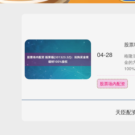
股票
04-28
格隆汇
金的
100
股票场内配资
天臣配