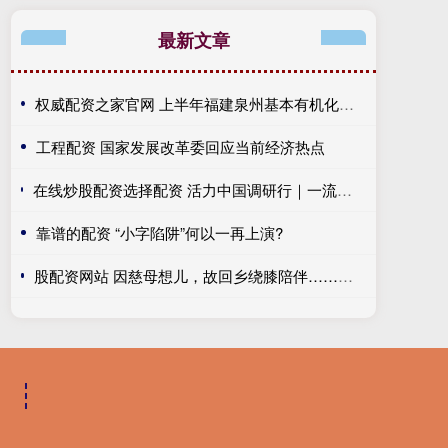
最新文章
权威配资之家官网 上半年福建泉州基本有机化学品出口量增长近两成
工程配资 国家发展改革委回应当前经济热点
在线炒股配资选择配资 活力中国调研行｜一流科创生态的浙江解法，校地融合让“最强大脑”扎根产业沃土
靠谱的配资 “小字陷阱”何以一再上演?
股配资网站 因慈母想儿，故回乡绕膝陪伴……一张停业告示，为什么火?