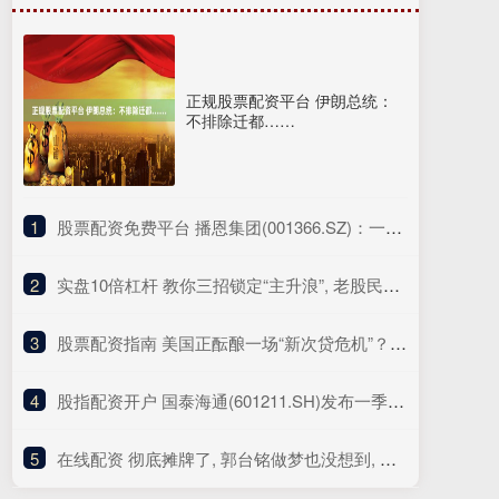
正规股票配资平台 伊朗总统：
不排除迁都……
1
​股票配资免费平台 播恩集团(001366.SZ)：一季度净亏损511.73万元
2
​实盘10倍杠杆 教你三招锁定“主升浪”, 老股民都在用, 普通人却还不知道!
3
​股票配资指南 美国正酝酿一场“新次贷危机”？继耶鲁后 哈佛据称也要抛售私募资产
4
​股指配资开户 国泰海通(601211.SH)发布一季度业绩，归母净利润122.42亿元，同比增长391.78%
5
​在线配资 彻底摊牌了, 郭台铭做梦也没想到, 大陆市场赏饭吃的时代结束了