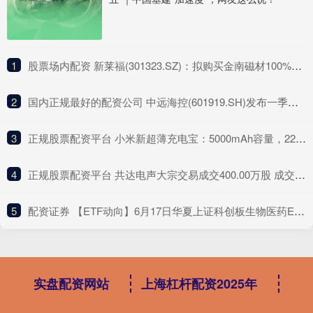
1
​股票场内配资 新莱福(301323.SZ)：拟购买金南磁材100%股权
2
​国内正规最好的配资公司 中远海控(601919.SH)发布一季度业绩，归母净利润116.95亿元，增长73.12%
3
​正规股票配资平台 小米新超薄充电宝：5000mAh容量，22.5W快充，众筹仅售139元
4
​正规股票配资平台 共达电声大宗交易成交400.00万股 成交额5060.00万元
5
​配资证券 【ETF动向】6月17日华夏上证科创板生物医药ETF基金跌1.86%，份额增加150万份
实盘配资网站
上海杠杆配资2025年