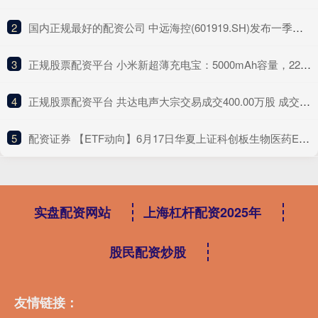
2
​国内正规最好的配资公司 中远海控(601919.SH)发布一季度业绩，归母净利润116.95亿元，增长73.12%
3
​正规股票配资平台 小米新超薄充电宝：5000mAh容量，22.5W快充，众筹仅售139元
4
​正规股票配资平台 共达电声大宗交易成交400.00万股 成交额5060.00万元
5
​配资证券 【ETF动向】6月17日华夏上证科创板生物医药ETF基金跌1.86%，份额增加150万份
实盘配资网站
上海杠杆配资2025年
股民配资炒股
友情链接：