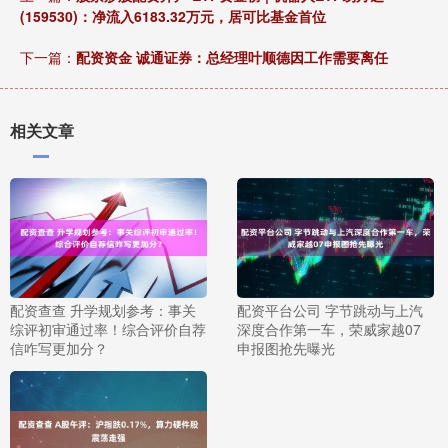
(159530)：净流入6183.32万元，居可比基金首位
下一篇：
配资资金 诚通证券：总经理叶顺德因工作需要离任
相关文章
配资查查 升学规划参考：事关
配资平台公司 字节跳动与上汽
综评初审通过率！综合评价自荐
深度合作第一车，荣威家越07
信咋写更加分？
申报图抢先曝光