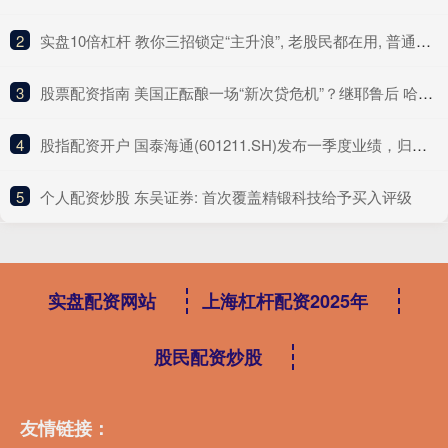
2
​实盘10倍杠杆 教你三招锁定“主升浪”, 老股民都在用, 普通人却还不知道!
3
​股票配资指南 美国正酝酿一场“新次贷危机”？继耶鲁后 哈佛据称也要抛售私募资产
4
​股指配资开户 国泰海通(601211.SH)发布一季度业绩，归母净利润122.42亿元，同比增长391.78%
5
​个人配资炒股 东吴证券: 首次覆盖精锻科技给予买入评级
实盘配资网站
上海杠杆配资2025年
股民配资炒股
友情链接：